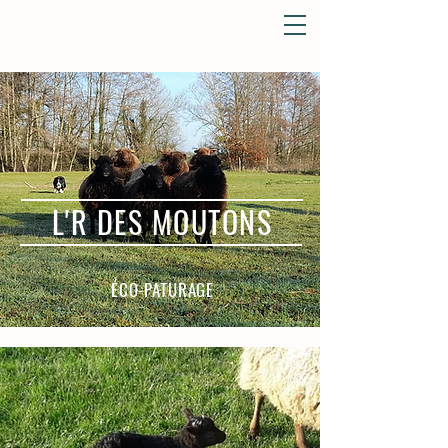
L'r des moutons
L'r des moutons
éco-pâturage
L'r des moutons
L'R DES MOUTONS
éco-pâturage
L'r des moutons
éco-pâturage
ÉCO-PATURAGE