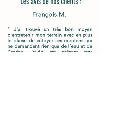
Les avis de nos clients :
François M.
" J'ai trouvé un très bon moyen
d'entretenir mon terrain avec en plus
le plaisir de
côtoyer
ces moutons qui
ne demandent rien que de l'eau et de
l'herbe. David est présent très
régulièrement pour vérifier que tout
se passe bien. C'est aussi un bon
moyen de déconnecter de notre train
de vie et d'observer ces animaux qui
ont tous leur caractère. "
SUIVEZ-NOUS SUR INSTAGRAM
LD LES BARANGERES
CHAVAGNES - 49380 TERRANJOU
06.09.42.40.61