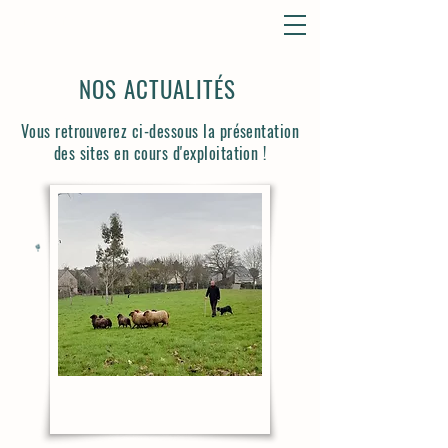
L'r des moutons
NOS ACTUALITÉS
L'r des moutons
Vous retrouverez ci-dessous la présentation
éco-pâturage
des sites en cours d'exploitation !
L'r des moutons
éco-pâturage
L'r des moutons
éco-pâturage