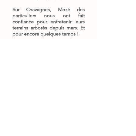
Sur Chavagnes, Mozé des
particuliers nous ont fait
confiance pour entretenir leurs
terrains arborés depuis mars. Et
pour encore quelques temps !
LD LES BARANGERES
CHAVAGNES - 49380 TERRANJOU
06.09.42.40.61
ibouvet@yahoo.fr
Mentions légales
Cookies